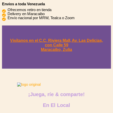
Envios a toda Venezuela
Ofrecemos retiro en tienda
Delivery en Maracaibo
Envío nacional por MRW, Tealca o Zoom
Visítanos en el C.C. Riviera Mall, Av. Las Delicias,
con Calle 59
Maracaibo, Zulia
¡Juega, ríe & comparte!
En El Local