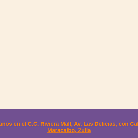
anos en el C.C. Riviera Mall, Av. Las Delicias, con Ca
Maracaibo, Zulia